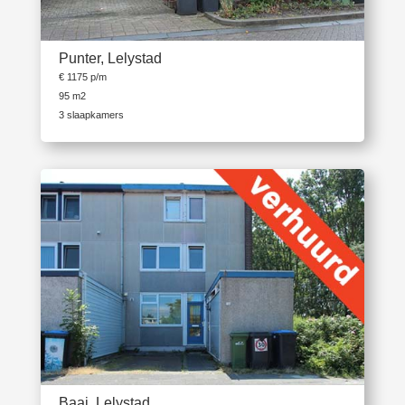
Punter, Lelystad
€ 1175 p/m
95 m2
3 slaapkamers
Baai, Lelystad