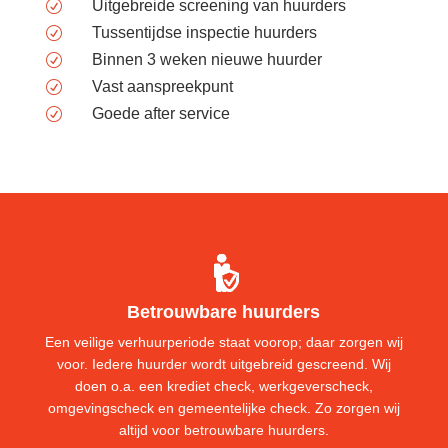
Uitgebreide screening van huurders
R
Tussentijdse inspectie huurders
R
Binnen 3 weken nieuwe huurder
R
Vast aanspreekpunt
R
Goede after service
R
Betrouwbare huurders
Een veilige verhuurperiode staat voorop; daar zorgen wij
voor. Iedere huurder wordt uitgebreid gescreend. Wij
doen o.a. een krediet check, werkgeverscheck,
omgevingscheck en gemeentelijke check. Zo zorgen wij
altijd voor betrouwbare huurders.