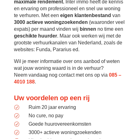
maximale rendement.
Inter immo heeft de kennis
en ervaring om professioneel en snel uw woning
te verhuren. Met een
eigen klantenbestand
van
3000 actieve woningzoekenden
(waaronder veel
expats) per maand vinden wij
binnen
no time een
geschikte huurder
. Maar ook werken wij met de
grootste verhuurkanalen van Nederland, zoals de
websites: Funda, Pararius ed.
Wil je meer informatie over ons aanbod of weten
wat jouw woning waard is in de verhuur?
Neem vandaag nog contact met ons op via
085 –
4010 188
.
Uw voordelen op een rij
Ruim 20 jaar ervaring
R
No cure, no pay
R
Goede huurovereenkomsten
R
3000+ actieve woningzoekenden
R