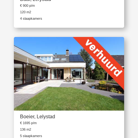
€ 900 p/m
120 m2
4 slaapkamers
Boeier, Lelystad
€ 1695 p/m
136 m2
5 slaapkamers