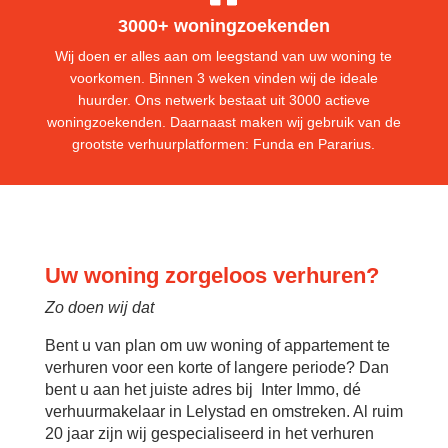
3000+ woningzoekenden
Wij doen er alles aan om leegstand van uw woning te
voorkomen. Binnen 3 weken vinden wij de ideale
huurder. Ons netwerk bestaat uit 3000 actieve
woningzoekenden. Daarnaast maken wij gebruik van de
grootste verhuurplatformen: Funda en Pararius.
Uw woning zorgeloos verhuren?
Zo doen wij dat
Bent u van plan om uw woning of appartement te
verhuren voor een korte of langere periode? Dan
bent u aan het juiste adres bij Inter Immo, dé
verhuurmakelaar in Lelystad en omstreken. Al ruim
20 jaar zijn wij gespecialiseerd in het verhuren