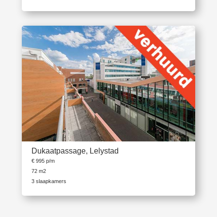
Dukaatpassage, Lelystad
€ 995 p/m
72 m2
3 slaapkamers